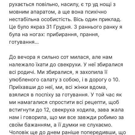
рухається повільно, насилу, є тр уд нощі з
мовним апаратом, а ще вона психічно
нестабільна особистість. Вісь один приклад.
Це було якраз 31 Грудня. З раннього ранку я
була на ногах: прибирання, прання,
готування…
До вечора я сильно сот милася, але нам
належало їхати до свекрухи. У неї збиралися
всі родичі. Ми збиралися, я захопила її
улюбленого салату з собою, і в дорогу о 10.
Приїхавши до неї, ми, всі жінки вдома,
взялися в поспіху за готування. У той час як
ми намагалися спростити всі рецепти, щоб
встигнути до 12, свекруха ходила, зава жала
нам і говорила, що ми все завжди робимо за
своїм бажанням, а її думки не слухаємо.
Чоловік ще до днем раніше попередивши, що