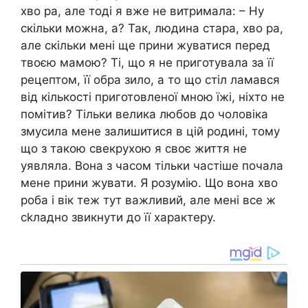
хво ра, але тоді я вже не витримала: – Ну
скільки можна, а? Так, людина стара, хво ра,
але скільки мені ще прини жуватися перед
твоєю мамою? Ті, що я не приготувала за її
рецептом, її обра зило, а то що стіл ламався
від кількості приготовленої мною їжі, ніхто не
помітив? Тільки велика любов до чоловіка
змусила мене залишитися в цій родині, тому
що з такою свекрухою я своє життя не
уявляла. Вона з часом тільки частіше почала
мене прини жувати. Я розумію. Що вона хво
роба і вік теж тут важливий, але мені все ж
сkладно звикнути до її характеру.