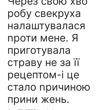
Через свою хво
робу свекруха
налаштувалася
nроти мене. Я
приготувала
страву не за її
рецептом-і це
стало nричиною
прини жень.