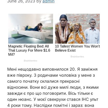
June 26, 2023
by
admin
Мені нещодавно виповнилося 20. Я заміжня
вже півроку. З родичами чоловіка у мене з
самого початку склалися прекрасні
відносини. Вони всі дуже милі люди, з якими
завжди є про що поговорити. Вісь тільки є
один нюанс. У моєї свекрухи стався ІНС ульт
4 роки тому. Наслідки помітні і зараз: вона