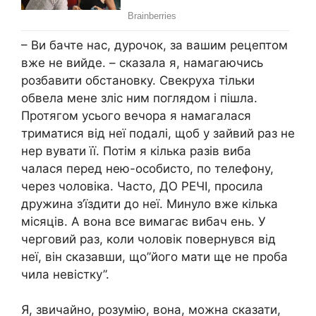
– Ви бачте нас, дурочок, за вашим рецептом
вже не вийде. – сказала я, намагаючись
розбавити обстановку. Свекруха тільки
обвела мене зліс ним поглядом і пішла.
Протягом усього вечора я намагалася
триматися від неї подалі, щоб у зайвий раз не
нер вувати її. Потім я кілька разів виба
чалася перед нею-особисто, по телефону,
через чоловіка. Часто, ДО РЕЧІ, просила
дружина з’їздити до неї. Минуло вже кілька
місяців. А вона все вимагає вибач ень. У
черговий раз, коли чоловік повернувся від
неї, він сказавши, що”його мати ще не проба
чила невістку”.
Я, звичайно, розумію, вона, можна сказати,