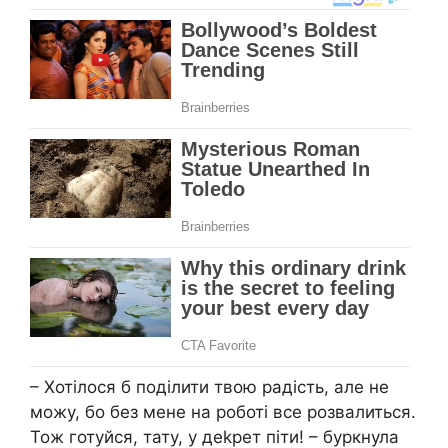
– Хотілося б поділити твою радість, але не
можу, бо без мене на роботі все розвалиться.
Тож готуйся, тату, у деkрет піти! – буркнула