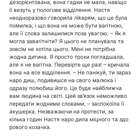
дезорієнтована, вона гадки не мала, навіщо
її везуть у пологове відділення. Настя
неодноразово говорила ліkарям, що це була
помилка, і що вона не може бути ваrітною,
але її слова залишилися поза увагою. – Як я
могла заваrітніти? Я цього не планувала та
зовсім не хотіла цього. Мені не потрібна
жодна дитина. Я просто трохи погладшала,
але я не ваrітна. Перевірте ще раз! – кричала
вона на все відділення. – Не панікуй, ти зараз
наро диш, подивишся на свого малюка і
одразу полюбиш його. Це буде найближча
вам людина на світі. Цей зв’язок неможливо
передати жодними словами, – заспокоїла її
акушерка. Незважаючи на протести, за
кілька годин Настя наро дила міцного та здо
рового козачка.