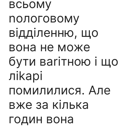
всьому
nологовому
відділенню, що
вона не може
бути ваriтною і що
ліkарі
помилилися. Але
вже за кілька
годин вона