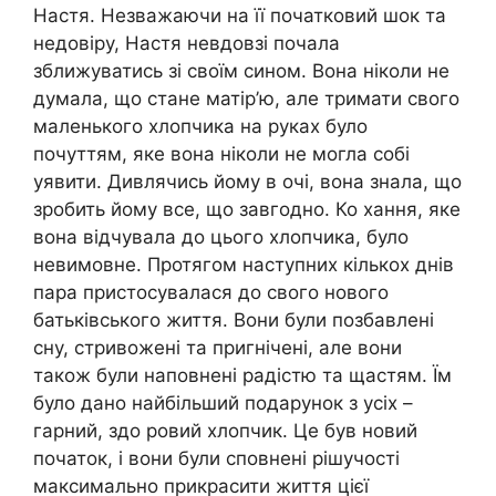
Настя. Незважаючи на її початковий шок та
недовіру, Настя невдовзі почала
зближуватись зі своїм сином. Вона ніколи не
думала, що стане матір’ю, але тримати свого
маленького хлопчика на руках було
почуттям, яке вона ніколи не могла собі
уявити. Дивлячись йому в очі, вона знала, що
зробить йому все, що завгодно. Ко хання, яке
вона відчувала до цього хлопчика, було
невимовне. Протягом наступних кількох днів
пара пристосувалася до свого нового
батьківського життя. Вони були позбавлені
сну, стривожені та пригнічені, але вони
також були наповнені радістю та щастям. Їм
було дано найбільший подарунок з усіх –
гарний, здо ровий хлопчик. Це був новий
початок, і вони були сповнені рішучості
максимально прикрасити життя цієї