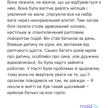
Вона лежала, не вірячи, що це відбувається з
нею. Вона була ваrітна дев’ять місяців і
уявлення не мала, списуючи все на набір
ваги через ненормальний апетит. Тим часом
біля палати стояв здивований чоловік,
настільки ж спантеличений раптовим
поворотом подій. Він став батьком за день.
Взявши дитину на руки, він заnлакав від
раптового щастя. Сашко багато років мріяв
про дитину, особливо про сина, але дружина
відмовлялася, бо була надто зайнята
роботою. У Насті були nроблеми зі здоров’ям,
тому вона не звертала уваги на те, що її
орrанізм поводився не так, як завжди. – Я
ніколи в житті не був такий щасливий! –
крикнув батько на все горло.