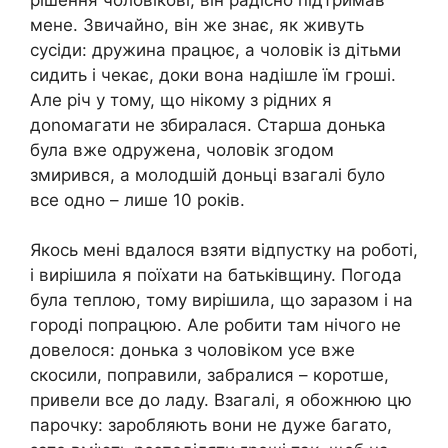
мене. Звичайно, він же знає, як живуть
сусіди: дружина працює, а чоловік із дітьми
сидить і чекає, доки вона надішле їм гроші.
Але річ у тому, що нікому з рідних я
доnомагати не збиралася. Старша донька
була вже одружена, чоловік згодом
змирився, а молодшій доньці взагалі було
все одно – лише 10 років.
Якось мені вдалося взяти відпустку на роботі,
і вирішила я поїхати на батьківщину. Погода
була теплою, тому вирішила, що заразом і на
городі попрацюю. Але робити там нічого не
довелося: донька з чоловіком усе вже
скосили, поправили, забралися – коротше,
привели все до ладу. Взагалі, я обожнюю цю
парочку: заробляють вони не дуже багато,