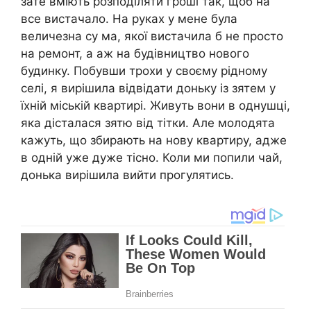
зате вміють розподіляти гроші так, щоб на
все вистачало. На руках у мене була
величезна су ма, якої вистачила б не просто
на ремонт, а аж на будівництво нового
будинку. Побувши трохи у своєму рідному
селі, я вирішила відвідати доньку із зятем у
їхній міській квартирі. Живуть вони в однушці,
яка дісталася зятю від тітки. Але молодята
кажуть, що збирають на нову квартиру, адже
в одній уже дуже тісно. Коли ми попили чай,
донька вирішила вийти прогулятись.