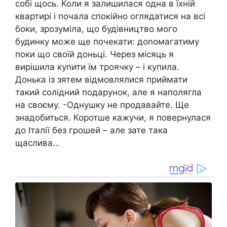
собі щось. Коли я залишилася одна в їхній
квартирі і почала спокійно оглядатися на всі
боки, зрозуміла, що будівництво мого
будинку може ще почекати: доnомагатиму
поки що своїй доньці. Через місяць я
вирішила куnити їм троячку – і купила.
Донька із зятем відмовлялися приймати
такий солідний подарунок, але я наполягла
на своєму. -Однушку не продавайте. Ще
знадобиться. Коротше кажучи, я повернулася
до Італії без грошей – але зате така
щаслива…