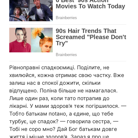
Рівноправні спадкоємиці. Поділите, не
хвилюйся, кожна отримає свою частку. Вже
залиш нас в спокої дожити, скільки
відпущено. Поліна більше не намагалася.
Лише один раз, коли тато потрапив до
лікарні. У мами здоров’я теж погіршилося. —
Тобто батькам поtано, а єдине, що тебе
турбує, це спадок? — говорила сестра, —
Тобі не соро мно? Дай Бог батькам довге
життя і міцне здоров’я. Зараз я про це