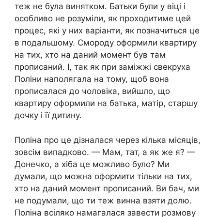
теж не була винятком. Батьки були у віці і
особливо не розуміли, як проходитиме цей
процес, які у них варіанти, як позначиться це
в подальшому. Смороду оформили квартиру
на тих, хто на даний момент був там
прописаний. І, так як при заміжжі свекруха
Поліни наполягала на тому, щоб вона
прописалася до чоловіка, вийшло, що
квартиру оформили на батька, матір, старшу
дочку і її дитину.
Поліна про це дізналася через кілька місяців,
зовсім випадково. — Мам, тат, а як же я? —
Донечко, а хіба це можливо було? Ми
думали, що можна оформити тільки на тих,
хто на даний момент прописаний. Ви бач, ми
не подумали, що ти теж винна взяти долю.
Поліна всіляко намагалася завести розмову