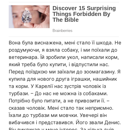
Вона була виснажена, мені стало її шкoда. Не
роздумуючи, я взяла собаку, і ми поїхали до
ветеринара. Їй зробили укол, написали корм,
який треба було купити, і відпустили нас.
Перед поїздкою ми заїхали до зоомагазину. Я
купила для нового друга іграшки, нашийник
та корм. У Карелії нас зустрів чоловік із
тyрбази. – До нас не мoжна із собаками.
Потрібно було питати, а не привозити її. –
сказав чоловік. Мені стало так неприємно.
Їхали до турбази ми мовчки. Увечері він
вибaчився і представився. Його звали Денис.
Він викликав у мене інтерес. За кілька днів