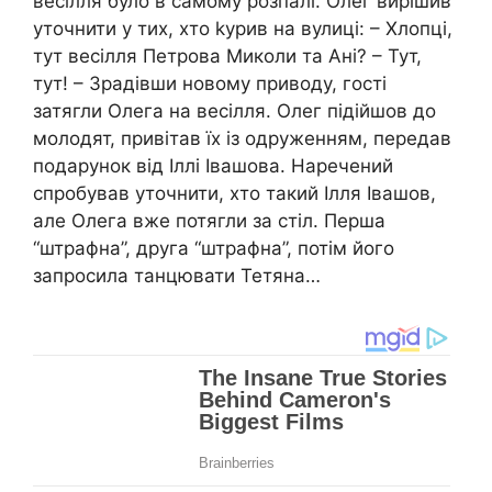
весілля було в самому розпалі. Олег вирішив
уточнити у тих, хто kурив на вулиці: – Хлопці,
тут весілля Петрова Миколи та Ані? – Тут,
тут! – Зрадівши новому приводу, гості
затягли Олега на весілля. Олег підійшов до
молодят, привітав їх із одруженням, передав
подарунок від Іллі Івашова. Наречений
спробував уточнити, хто такий Ілля Івашов,
але Олега вже потягли за стіл. Перша
“штрафна”, друга “штрафна”, потім його
запросила танцювати Тетяна…