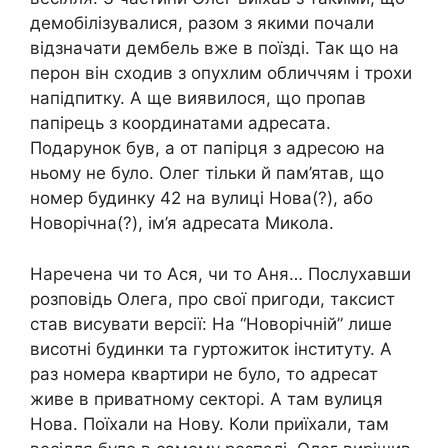
демобілізувалися, разом з якими почали
відзначати дембель вже в поїзді. Так що на
перон він сходив з опухлим обличчям і трохи
напідпитку. А ще виявилося, що пропав
папірець з координатами адресата.
Подарунок був, а от папірця з адресою на
ньому не було. Олег тільки й пам’ятав, що
номер будинку 42 на вулиці Нова(?), або
Новорічна(?), ім’я адресата Микола.
Наречена чи то Ася, чи то Аня… Послухавши
розповідь Олега, про свої пригоди, таксист
став висувати версії: На “Новорічній” лише
висотні будинки та гуртожиток інституту. А
раз номера квартири не було, то адресат
живе в приватному секторі. А там вулиця
Нова. Поїхали на Нову. Коли приїхали, там