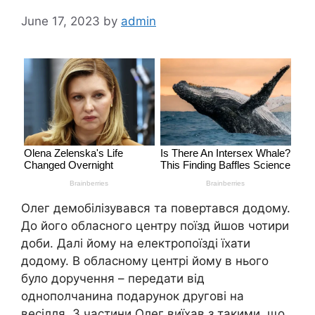
June 17, 2023
by
admin
Олег демобілізувався та повертався додому.
До його обласного центру поїзд йшов чотири
доби. Далі йому на електропоїзді їхати
додому. В обласному центрі йому в нього
було доручення – передати від
однополчанина подарунок другові на
весілля. З частини Олег виїхав з такими, що