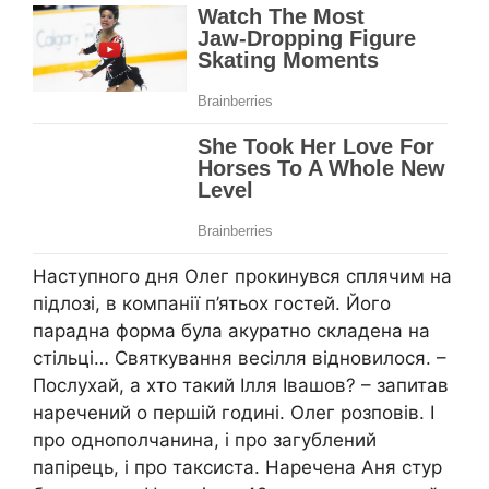
Наступного дня Олег прокинувся сплячим на
підлозі, в компанії п’ятьох гостей. Його
парадна форма була акуратно складена на
стільці… Святкування весілля відновилося. –
Послухай, а хто такий Ілля Івашов? – запитав
наречений о першій годині. Олег розповів. І
про однополчанина, і про загублений
папірець, і про таксиста. Наречена Аня стур