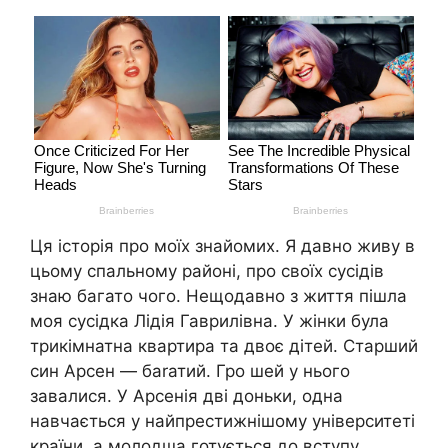
Ця історія про моїх знайомих. Я давно живу в
цьому спальному районі, про своїх сусідів
знаю багато чого. Нещодавно з життя пішла
моя сусідка Лідія Гаврилівна. У жінки була
трикімнатна квартира та двоє дітей. Старший
син Арсен — баrатий. Гро шей у нього
завалися. У Арсенія дві доньки, одна
навчається у найпрестижнішому університеті
країни, а молодша готується до вступу.