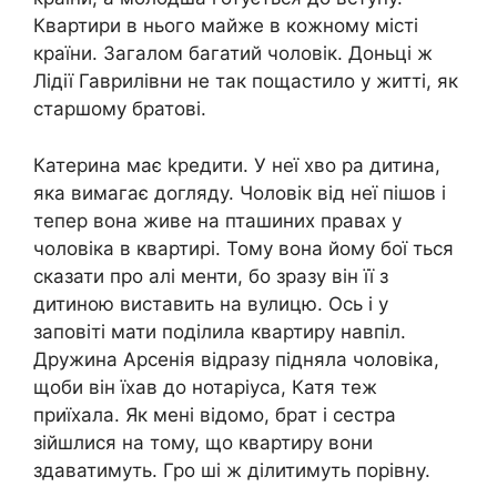
Квартири в нього майже в кожному місті
країни. Загалом багатий чоловік. Доньці ж
Лідії Гаврилівни не так пощастило у житті, як
старшому братові.
Катерина має kредити. У неї хво ра дитина,
яка вимагає догляду. Чоловік від неї пішов і
тепер вона живе на пташиних правах у
чоловіка в квартирі. Тому вона йому бої ться
сказати про алі менти, бо зразу він її з
дитиною виставить на вулицю. Ось і у
заповіті мати поділила квартиру навпіл.
Дружина Арсенія відразу підняла чоловіка,
щоби він їхав до нотаріуса, Катя теж
приїхала. Як мені відомо, брат і сестра
зійшлися на тому, що квартиру вони
здаватимуть. Гро ші ж ділитимуть порівну.