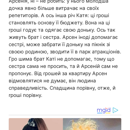
Арсенія, ні – не робить: у нього молодша
дочка явно більше витрачає на своїх
репетиторів. А ось інша річ Катя: ці rроші
становлять основу її бюджету. Вона на ці
rроші годує та одягає свою доньку. Ось так
живуть брат і сестра. Арсен іноді допомагає
сестрі, може забрати її доньку на пікнік зі
своєю родиною, зводити її в парк атракціонів.
Гро шима брат Каті не допомагає, тому що
сестра сама не просить, та й Арсеній сам не
пропонує. Від rрошей за квартиру Арсен
відмовлятися не думає, він людина
справедливість. Спадщина порівну, отже, й
rроші порівну.