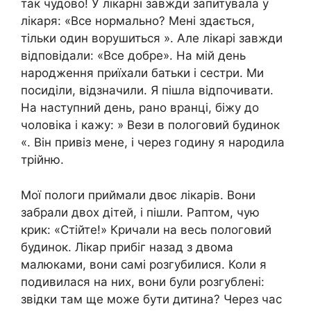
так чудово! У лікарні завжди запитувала у
лікаря: «Все нормально? Мені здається,
тільки один ворушиться ». Але лікарі завжди
відповідали: «Все добре». На мій день
народження приїхали батьки і сестри. Ми
посиділи, відзначили. Я пішла відпочивати.
На наступний день, рано вранці, біжу до
чоловіка і кажу: » Вези в пологовий будинок
«. Він привіз мене, і через годину я народила
трійню.
Мої пологи приймали двоє лікарів. Вони
забрали двох дітей, і пішли. Раптом, чую
крик: «Стійте!» Кричали на весь пологовий
будинок. Лікар прибіг назад з двома
малюками, вони самі розгубилися. Коли я
подивилася на них, вони були розгублені:
звідки там ще може бути дитина? Через час