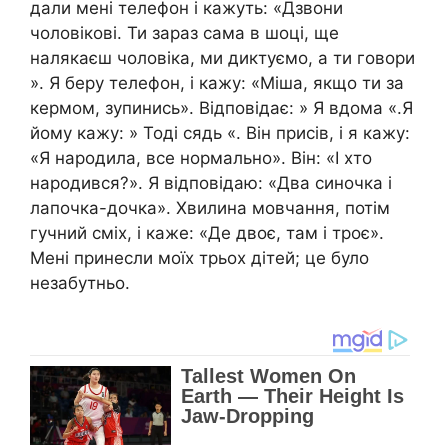
дали мені телефон і кажуть: «Дзвони
чоловікові. Ти зараз сама в шоці, ще
налякаєш чоловіка, ми диктуємо, а ти говори
». Я беру телефон, і кажу: «Міша, якщо ти за
кермом, зупинись». Відповідає: » Я вдома «.Я
йому кажу: » Тоді сядь «. Він присів, і я кажу:
«Я народила, все нормально». Він: «І хто
народився?». Я відповідаю: «Два синочка і
лапочка-дочка». Хвилина мовчання, потім
гучний сміх, і каже: «Де двоє, там і троє».
Мені принесли моїх трьох дітей; це було
незабутньо.