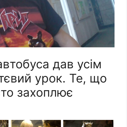
автобуса дав усім
євий урок. Те, що
сто захоплює