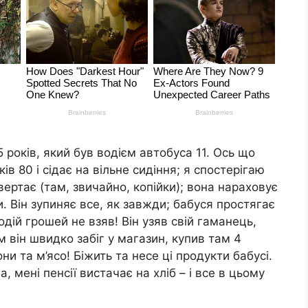
 років, який був водієм автобуса 11. Ось що
ів 80 і сідає на вільне сидіння; я спостерігаю
вертає (там, звичайно, копійки); вона нараховує
и. Він зупиняє все, як завжди; бабуся простягає
одій грошей не взяв! Він узяв свій гаманець,
м він швидко забіг у магазин, купив там 4
и та м’ясо! Біжить та несе ці продукти бабусі.
 мені пенсії вистачає на хліб – і все в цьому