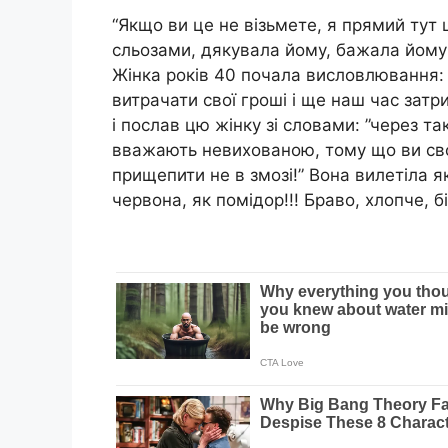
“Якщо ви це не візьмете, я прямий тут 
сльозами, дякувала йому, бажала йому 
Жінка років 40 почала висловлювання: 
витрачати свої гроші і ще наш час зат
і послав цю жінку зі словами: ”через т
вважають невихованою, тому що ви сво
прищепити не в змозі!” Вона вилетіла я
червона, як помідор!!! Браво, хлопче, бі