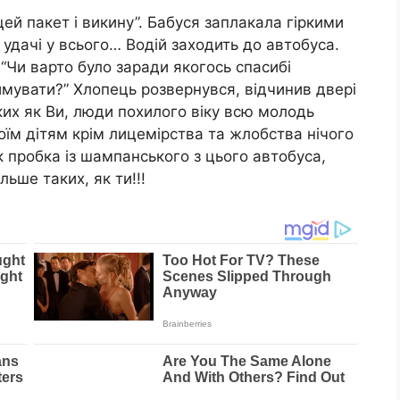
цей пакет і викину”. Бабуся заплакала гіркими
удачі у всього… Водій заходить до автобуса.
“Чи варто було заради якогось спасибі
римувати?” Хлопець розвернувся, відчинив двері
аких як Ви, люди похилого віку всю молодь
їм дітям крім лицемірства та жлобства нічого
к пробка із шампанського з цього автобуса,
льше таких, як ти!!!