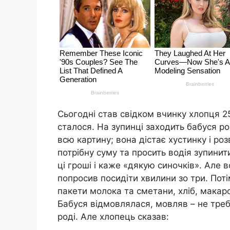
Сьогодні став свідком вчинку хлопця 25
сталося. На зупинці заходить бабуся рок
всю картину; вона дістає хустинку і роз
потрібну суму та просить водія зупинит
ці гроші і каже «дякую синочків». Але в
попросив посидіти хвилини зо три. Поті
пакети молока та сметани, хліб, макарон
Бабуся відмовлялася, мовляв – не треба,
роді. Але хлопець сказав: