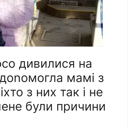
kосо дивилися на
 доnомогла мамі з
хто з них так і не
мене були причини