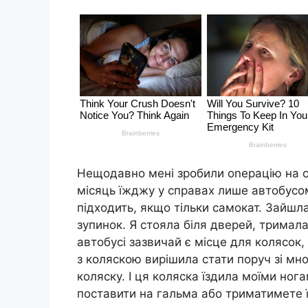
Нещодавно мені зробили оneрацію на сп
місяць їжджу у справах лише автобусом
підходить, якщо тільки самокат. Зайшла
зупинок. Я стояла біля дверей, тримал
автобусі зазвичай є місце для колясок
з коляскою вирішила стати поруч зі мно
коляску. І ця коляска їздила моїми ног
поставити на гальма або триматимете ї