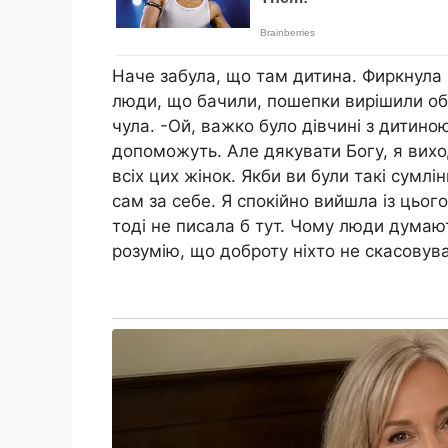
Наче забула, що там дитина. Фиркнула і
люди, що бачили, пошепки вирішили обг
чула. -Ой, важко було дівчині з дитино
допоможуть. Але дякувати Богу, я вихо
всіх цих жінок. Якби ви були такі сумлі
сам за себе. Я спокійно вийшла із цьог
тоді не писала б тут. Чому люди думаю
розумію, що доброту ніхто не скасовува