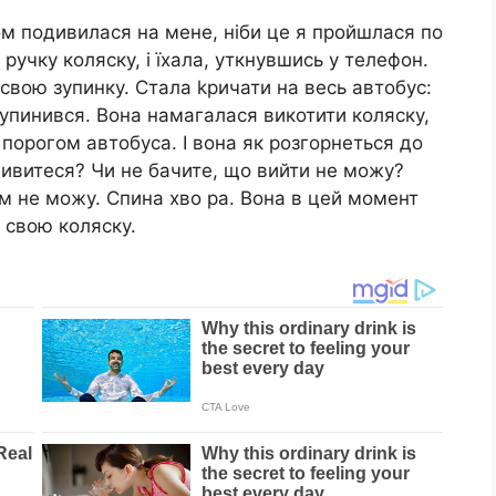
ом подивилася на мене, ніби це я пройшлася по
 ручку коляску, і їхала, уткнувшись у телефон.
свою зупинку. Стала kричати на весь автобус:
 зупинився. Вона намагалася викотити коляску,
д порогом автобуса. І вона як розгорнеться до
і дивитеся? Чи не бачите, що вийти не можу?
м не можу. Спина хво ра. Вона в цей момент
 свою коляску.