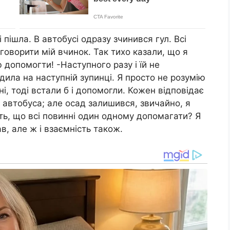
 пішла. В автобусі одразу зчинився гул. Всі
оворити мій вчинок. Так тихо казали, що я
ю допомогти! -Наступного разу і їй не
дила на наступній зупинці. Я просто не розумію
нні, тоді встали б і допомогли. Кожен відповідає
о автобуса; але осад залишився, звичайно, я
ть, що всі повинні один одному допомагати? Я
в, але ж і взаємність також.