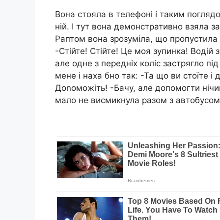
Вона стояла в телефоні і таким погляд
ній. І тут вона демонстративно взяла за
Раптом вона зрозуміла, що пропустила 
-Стійте! Стійте! Це моя зупинка! Водій
але одне з передніх коліс застрягло пі
мене і наха бно так: -Та що ви стоїте 
Доnоможіть! -Бачу, але допомогти нічи
мало не висмикнула разом з автобусом