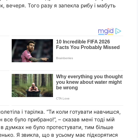
к, вечеря. Того разу я запекла рибу і мабуть
олетіла і тарілка. “Ти коли готувати навчишся,
н все було прибрано!”, – сказав мені тоді мій
і в думках не було протестувати, тим більше
енько. Я звикла, що в усьому має підкорятися