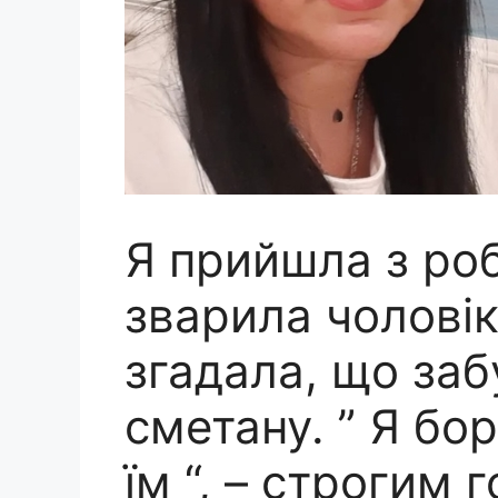
Я прийшла з ро
зварила чоловік
згадала, що заб
сметану. ” Я бо
їм “, – строгим 