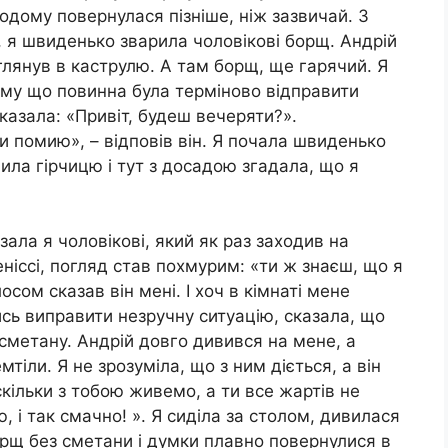
додому повернулася пізніше, ніж зазвичай. З
, я швиденько зварила чоловікові борщ. Андрій
глянув в каструлю. А там борщ, ще гарячий. Я
му що повинна була терміново відправити
сказала: «Привіт, будеш вечеряти?».
ки помию», – відповів він. Я почала швиденько
вила гірчицю і тут з досадою згадала, що я
азала я чоловікові, який як раз заходив на
ніссі, погляд став похмурим: «ти ж знаєш, що я
сом сказав він мені. І хоч в кімнаті мене
сь виправити незручну ситуацію, сказала, що
 сметану. Андрій довго дивився на мене, а
мтіли. Я не зрозуміла, що з ним діється, а він
кільки з тобою живемо, а ти все жартів не
, і так смачно! ». Я сиділа за столом, дивилася
борщ без сметани і думки плавно повернулися в