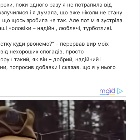
роки, поки одного разу я не потрапила від
озлучилися і я думала, що вже ніколи не стану
 що щось зробила не так. Але потім я зустріла
інші чоловіки – надійні, люблячі, турботливі.
устку куди рвонемо?” – перервав вир моїх
від нехороших спогадів, просто
руч такий, як він – добрий, надійний і
ни, попросив добавки і сказав, що я у нього