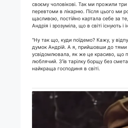
своєму чоловікові. Так ми прожили три 
перевтоми в лікарню. Після цього ми р
щасливою, постійно картала себе за те,
Андрія і зрозуміла, що в світі існують і 
“Ну так що, куди поїдемо? Кажу, у відп
думок Андрій. А я, прийшовши до тями 
усвідомлювала, як же це красиво, що по
люблячий. З’їв тарілку борщу без смета
найкраща господиня в світі.