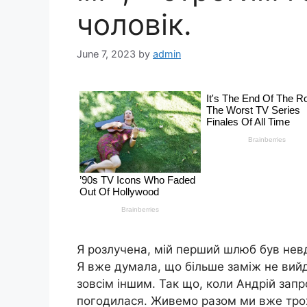
чоловік.
June 7, 2023
by
admin
Я розлучена, мій перший шлюб був невд
Я вже думала, що більше заміж не вийду
зовсім іншим. Так що, коли Андрій запр
погодилася. Живемо разом ми вже трох