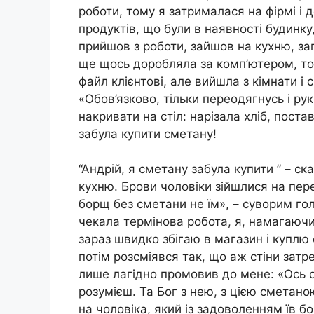
роботи, тому я затрималася на фірмі і 
продуктів, що були в наявності будинку
прийшов з роботи, зайшов на кухню, за
ще щось доробляла за комп’ютером, то
файл клієнтові, але вийшла з кімнати і 
«Обов’язково, тільки переодягнусь і ру
накривати на стіл: нарізала хліб, поста
забула купити сметану!
“Андрій, я сметану забула купити ” – ск
кухню. Брови чоловіки зійшлися на пере
борщ без сметани не їм», – суворим голо
чекала термінова робота, я, намагаючи
зараз швидко збігаю в магазин і куплю
потім розсміявся так, що аж стіни затре
лише лагідно промовив до мене: «Ось с
розумієш. Та Бог з нею, з цією сметаною
на чоловіка, який із задоволенням їв 