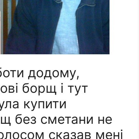
боти додому,
ові борщ і тут
ула купити
рщ без сметани не
голосом сказав мені