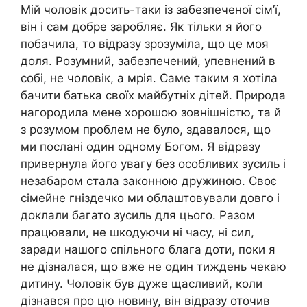
Мій чоловік досить-таки із забезпеченої сім’ї,
він і сам добре заробляє. Як тільки я його
побачила, то відразу зрозуміла, що це моя
доля. Розумний, забезпечений, упевнений в
собі, не чоловік, а мрія. Саме таким я хотіла
бачити батька своїх майбутніх дітей. Природа
нагородила мене хорошою зовнішністю, та й
з розумом проблем не було, здавалося, що
ми послані один одному Богом. Я відразу
привернула його увагу без особливих зусиль і
незабаром стала законною дружиною. Своє
сімейне гніздечко ми облаштовували довго і
доклали багато зусиль для цього. Разом
працювали, не шкодуючи ні часу, ні сил,
заради нашого спільного блага доти, поки я
не дізналася, що вже не один тиждень чекаю
дитину. Чоловік був дуже щасливий, коли
дізнався про цю новину, він відразу оточив