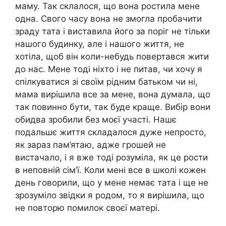
маму. Так склалося, що вона ростила мене
одна. Свого часу вона не змогла пробачити
зраду тата і виставила його за поріг не тільки
нашого будинку, але і нашого життя, не
хотіла, щоб він коли-небудь повертався жити
до нас. Мене тоді ніхто і не питав, чи хочу я
спілкуватися зі своїм рідним батьком чи ні,
мама вирішила все за мене, вона думала, що
так повинно бути, так буде краще. Вибір вони
обидва зробили без моєї участі. Нашє
подальшє життя складалося дуже непросто,
як зараз пам’ятаю, адже грошей не
вистачало, і я вже тоді розуміла, як це рости
в неповній сім’ї. Коли мені все в школі кожен
день говорили, що у мене немає тата і ще не
зрозуміло звідки я родом, то я вирішила, що
не повторю помилок своєї матері.