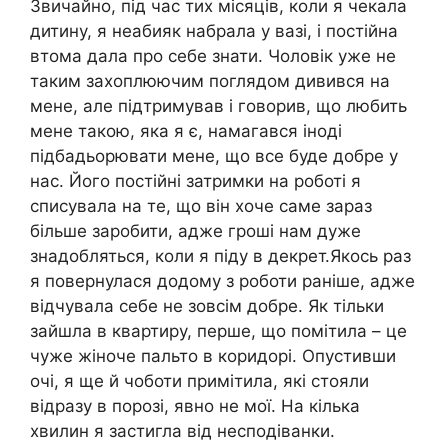
Звичайно, під час тих місяців, коли я чекала
дитину, я неабияк набрала у вазі, і постійна
втома дала про себе знати. Чоловік уже не
таким захоплюючим поглядом дивився на
мене, але підтримував і говорив, що любить
мене такою, яка я є, намагався іноді
підбадьорювати мене, що все буде добре у
нас. Його постійні затримки на роботі я
списувала на те, що він хоче саме зараз
більше заробити, адже гроші нам дуже
знадобляться, коли я піду в декрет.Якось раз
я повернулася додому з роботи раніше, адже
відчувала себе не зовсім добре. Як тільки
зайшла в квартиру, перше, що помітила – це
чуже жіноче пальто в коридорі. Опустивши
очі, я ще й чоботи примітила, які стояли
відразу в порозі, явно не мої. На кілька
хвилин я застигла від несподіванки.