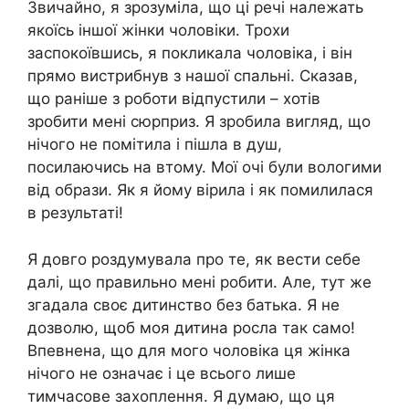
Звичайно, я зрозуміла, що ці речі належать
якоїсь іншої жінки чоловіки. Трохи
заспокоївшись, я покликала чоловіка, і він
прямо вистрибнув з нашої спальні. Сказав,
що раніше з роботи відпустили – хотів
зробити мені сюрприз. Я зробила вигляд, що
нічого не помітила і пішла в душ,
посилаючись на втому. Мої очі були вологими
від образи. Як я йому вірила і як помилилася
в результаті!
Я довго роздумувала про те, як вести себе
далі, що правильно мені робити. Але, тут же
згадала своє дитинство без батька. Я не
дозволю, щоб моя дитина росла так само!
Впевнена, що для мого чоловіка ця жінка
нічого не означає і це всього лише
тимчасове захоплення. Я думаю, що ця