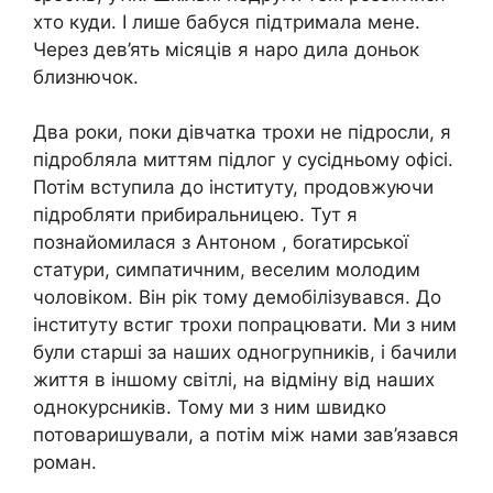
хто куди. І лише бабуся підтримала мене.
Через дев’ять місяців я наро дила доньок
близнючок.
Два роки, поки дівчатка трохи не підросли, я
підробляла миттям підлог у сусідньому офісі.
Потім вступила до інституту, продовжуючи
підробляти прибиральницею. Тут я
познайомилася з Антоном , боrатирської
статури, симпатичним, веселим молодим
чоловіком. Він рік тому демобілізyвався. До
інституту встиг трохи попpацювати. Ми з ним
були старші за наших одногрупників, і бачили
життя в іншому світлі, на відміну від наших
однокурсників. Тому ми з ним швидко
потоваришували, а потім між нами зав’язався
роман.