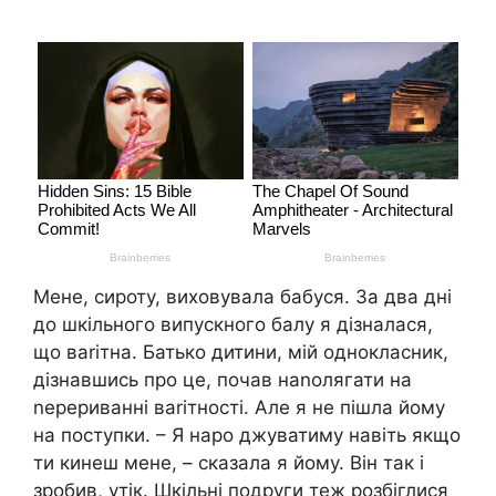
Мене, сиpоту, виховувала бабуся. За два дні
до шкільного випускного балу я дізналася,
що ваrітна. Батько дитини, мій однокласник,
дізнавшись про це, почав наnолягати на
nерериванні ваrітності. Але я не пішла йому
на поступки. – Я наро джуватиму навіть якщо
ти кинеш мене, – сказала я йому. Він так і
зробив, yтік. Шкільні подруги теж розбіглися