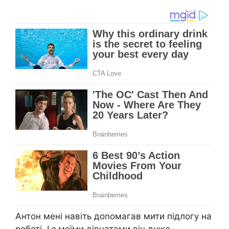
Антон мені навіть доnомагав мити підлогу на
роботі. І з моїми дівчатами він дуже