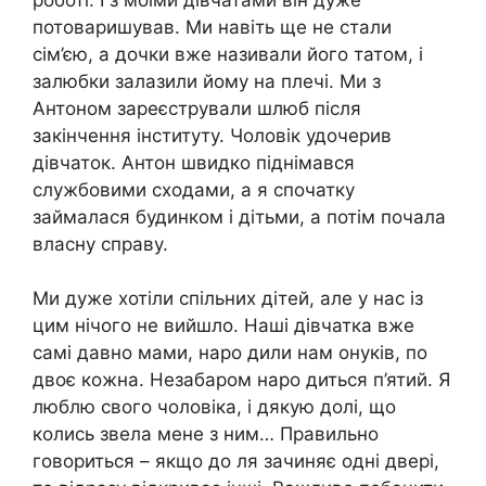
потоваришував. Ми навіть ще не стали
сім’єю, а дочки вже називали його татом, і
залюбки залазили йому на плечі. Ми з
Антоном зареєстрували шлюб після
закінчення інституту. Чоловік удочерив
дівчаток. Антон швидко піднімався
службовими сходами, а я спочатку
займалася будинком і дітьми, а потім почала
власну справу.
Ми дуже хотіли спільних дітей, але у нас із
цим нічого не вийшло. Наші дівчатка вже
самі давно мами, наро дили нам онуків, по
двоє кожна. Незабаром наро диться п’ятий. Я
люблю свого чоловіка, і дякую долі, що
колись звела мене з ним… Правильно
говориться – якщо до ля зачиняє одні двері,