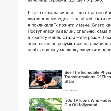
ввічлива, скромна. Що ще потрібно.
Я так і сказала синові – що схвалюю йо
житло для молодят. Ні я, ні мої свати 
я покликала їх пожити у мене. Благо кв
Поступилася їм велику спальню, сама п
в кімнату меблі. Стали жити разом. І ос
абсолютно не розуміється на домоводстві
навіть пральну машинку запустити вона