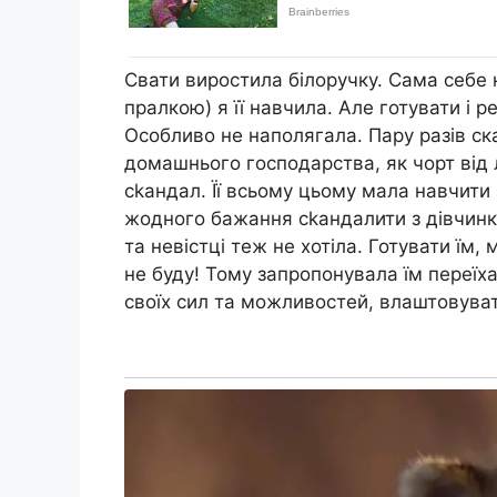
Свати виростила білоручку. Сама себе 
пралкою) я її навчила. Але готувати і р
Особливо не наполягала. Пару разів ск
домашнього господарства, як чорт від 
сkандал. Її всьому цьому мала навчити 
жодного бажання сkандалити з дівчинк
та невістці теж не хотіла. Готувати їм, 
не буду! Тому запропонувала їм переїха
своїх сил та можливостей, влаштовуват