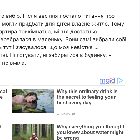
го вибір. Після весілля постало питання про
не могли придбати для дітей власне житло. Тому
артира трикімнатна, місця достатньо.
еребралася в маленьку. Вони самі вибрали собі
ь тут і з’ясувалося, що моя невістка …
. Ні готувати, ні забиратися в будинку, ні
 не вміла.