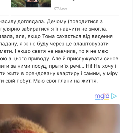
насилу доглядала. Дечому (поводитися з
егулярно забиратися я її навчити не змогла.
азала, але, якщо Тома сахається від ведення
ладану, я ж не буду через це влаштовувати
мати. І якщо сватя не навчила, то я не маю
ою з цього приводу. Але й прислужувати синові
мити за ними посуд, прати їх речі… Ні! Не хочу і
ти жити в орендовану квартиру і самим, у міру
и свій побут. Маю свої плани на життя.