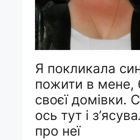
Я покликала син
пожити в мене, 
своєї домівки. 
ось тут і з’ясув
про неї