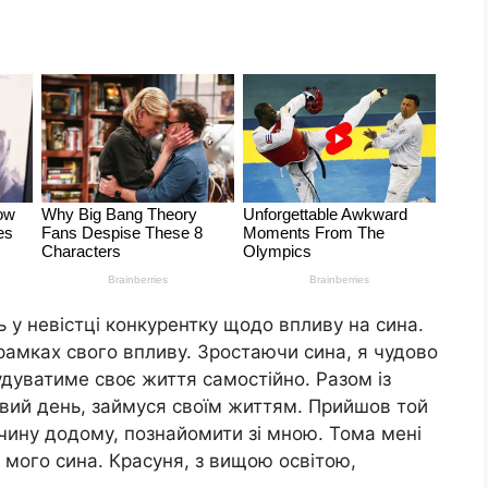
ть у невістці конкурентку щодо впливу на сина.
рамках свого впливу. Зростаючи сина, я чудово
удуватиме своє життя самостійно. Разом із
вий день, займуся своїм життям. Прийшов той
вчину додому, познайомити зі мною. Тома мені
мого сина. Красуня, з вищою освітою,