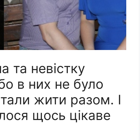
а та невістку
бо в них не було
Стали жити разом. І
алося щось цікаве