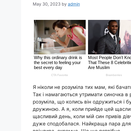
May 30, 2023
by
admin
Я ніколи не розуміла тих мам, які бача
Так і намагаються утримати синочка в 
розуміла, що колись він одружиться і б
дружиною. А я, коли прийде цей щасли
щасливий день, коли мій син привів ді
дуже сподобалася. Найкраща пара для 