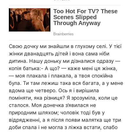
Свою дочку ми знайшли в глухому селі. У тієї
жінки дванадцять дітей і вона сама ніби
дитина. Нашу доньку ми дізналися одразу —
копія батька:- А що? — каже мені ця жінка,
— моя плакала і плакала, а твоя спокійна
була. Ти там лежиш така вся багата, а у мене
вдома ще четверо. Ось я і вирішила
поміняти, яка різниця? Я зрозуміла, коли це
сталося. Моя донечка з’явилася не
природним шляхом; чоловік тоді був у
відрядженні, а я після появи малятка ще три
доби спала і не могла з ліжка встати, слабо