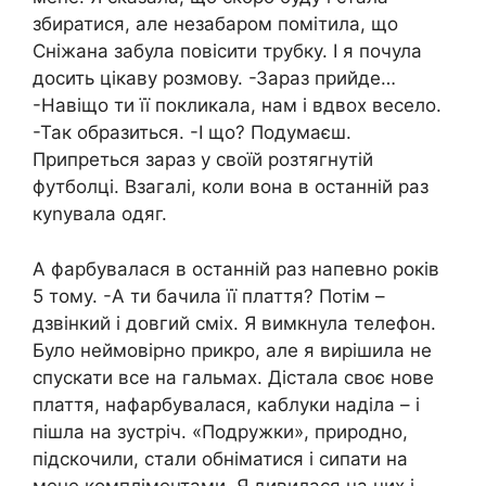
збиратися, але незабаром помітила, що
Сніжана забула повісити трубку. І я почула
досить цікаву розмову. -Зараз прийде…
-Навіщо ти її покликала, нам і вдвох весело.
-Так образиться. -І що? Подумаєш.
Припреться зараз у своїй розтягнутій
футболці. Взагалі, коли вона в останній раз
куnувала одяг.
А фарбувалася в останній раз напевно років
5 тому. -А ти бачила її плаття? Потім –
дзвінкий і довгий сміх. Я вимкнула телефон.
Було неймовірно прикро, але я вирішила не
спускати все на гальмах. Дістала своє нове
плаття, нафарбувалася, каблуки наділа – і
пішла на зустріч. «Подружки», природно,
підскочили, стали обніматися і сипати на
мене компліментами. Я дивилася на них і