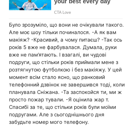
Було зрозуміло, що вони не очікували такого.
Але моє шоу тільки починалося. -А як вам
макіяж? -Красивий, а чому питаєш? -Так ось
років 5 вже не фарбувалася. Думала, руки
вже не пам’ятають. І взагалі, ви чудові
подруги, що стільки років приймали мене з
розтягнутою футболкою і без макіяжу. У цей
момент всім стало ясно, що ранковий
телефонний дзвінок не завершився тоді, коли
планувала Сніжана. -Та заспокойся ти, ми ж
просто пожар тували. -Я оцінила жар т.
Спасибі за те, що стільки років були моїми
подругами. Але з сьогоднішнього дня
забудьте номер мого телефону.