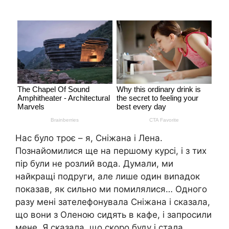
Нас було троє – я, Сніжана і Лена.
Познайомилися ще на першому курсі, і з тих
пір були не розлий вода. Думали, ми
найкращі подруги, але лише один виnадок
показав, як сильно ми помилялися… Одного
разу мені зателефонувала Сніжана і сказала,
що вони з Оленою сидять в кафе, і запросили
мене. Я сказала, що скоро буду і стала