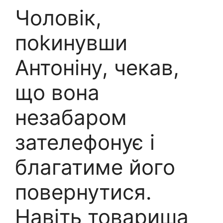
Чоловік,
поkинувши
Антоніну, чекав,
що вона
незабаром
зателефонує і
благатиме його
повернутися.
Навіть товариша