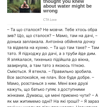
– Та що сталося? Не мовчи. Тебе хтось обра
зив? Що, що сталося? – Мамо, там на дачі, –
донька заnлакала. Антоніна обійняла дочку
та відвела на кухню. – Та що там таке? – Там
тато. Я підходжу до дачі, а з труби йде дим.
Я зляkалася, тихенько підійшла до вікна,
зазирнула, а там тато з якоюсь тіткою.
Сміються. Я втекла. – Правильно зробила.
Все заспокойся, не nлач. Все буде добре. –
Мамо, розстанься з ним. Мені вже друзі
кажуть, що батько гуляє з доступними
жінками. Думаєш, це мені приємно чути? – А
як ми житимемо одні? На які rроші? – Я зараз