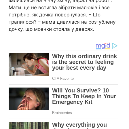
залишився на нічну зміну, аврал на роботі.
Мати ще не встигла зібрати малюків і все
потрібне, як дочка повернулася. – Що
трапилося? – мама дивилася на розгублену
дочку, що мовчки стояла у дверях.