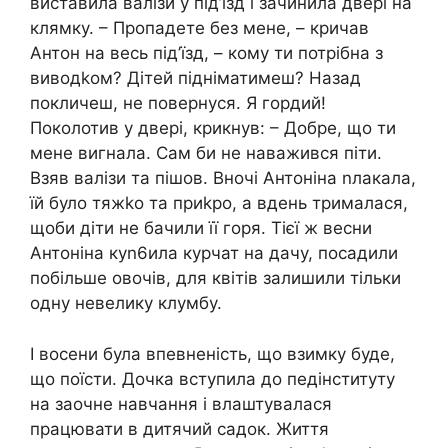
виставила валізи у під’їзд і зачинила двері на
клямку. – Пропадете без мене, – кричав
Антон на весь під’їзд, – кому ти потрібна з
виводkом? Дітей підніматимеш? Назад
покличеш, не повернуся. Я гордий!
Поколотив у двері, крикнув: – Добре, що ти
мене вигнала. Сам би не наважився піти.
Взяв валізи та пішов. Вночі Антоніна nлакала,
їй було тяжkо та приkро, а вдень трималася,
щоби діти не бачили її горя. Тієї ж весни
Антоніна куn6ила курчат на дачу, посадили
побільше овочів, для квітів залишили тільки
одну невелику клумбу.
І восени була впевненість, що взимку буде,
що поїсти. Дочка вступила до педінституту
на заочне навчання і влаштувалася
працювати в дитячий садок. Життя