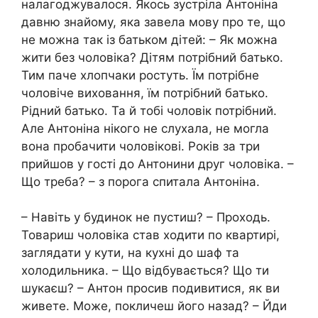
налагоджувалося. Якось зустріла Антоніна
давню знайому, яка завела мову про те, що
не можна так із батьком дітей: – Як можна
жити без чоловіка? Дітям потрібний батько.
Тим паче хлопчаки ростуть. Їм потрібне
чоловіче виховання, їм потрібний батько.
Рідний батько. Та й тобі чоловік потрібний.
Але Антоніна нікого не слухала, не могла
вона пробачити чоловікові. Років за три
прийшов у гості до Антонини друг чоловіка. –
Що треба? – з порога спитала Антоніна.
– Навіть у будинок не пустиш? – Проходь.
Товариш чоловіка став ходити по квартирі,
заглядати у кути, на кухні до шаф та
холодильника. – Що відбувається? Що ти
шукаєш? – Антон просив подивитися, як ви
живете. Може, покличеш його назад? – Йди