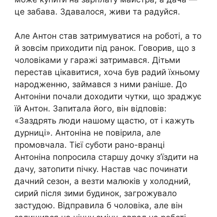
це забава. Здавалося, живи та радуйся.
Але Антон став затримуватися на роботі, а то
й зовсім приходити під ранок. Говорив, що з
чоловіками у гаражі затримався. Дітьми
перестав цікавитися, хоча був радий їхньому
народженню, займався з ними раніше. До
Антоніни почали доходити чутки, що зраджує
їй Антон. Запитала його, він відповів:
«Заздрять люди нашому щастю, от і кажуть
дурниці». Антоніна не повірила, але
промовчала. Тієї суботи рано-вранці
Антоніна попросила старшу дочку з’їздити на
дачу, затопити пічку. Настав час починати
дачний сезон, а везти малюків у холодний,
сирий після зими будинок, загрожувало
застудою. Відправила б чоловіка, але він