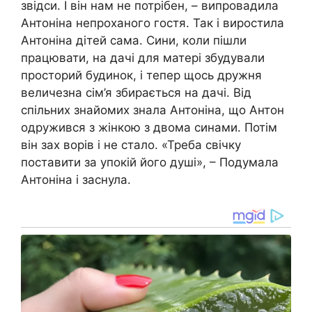
звідси. І він нам не потрібен, – випровадила
Антоніна непроханого гостя. Так і виростила
Антоніна дітей сама. Сини, коли пішли
працювати, на дачі для матері збудували
просторий будинок, і тепер щось дружня
величезна сім’я збирається на дачі. Від
спільних знайомих знала Антоніна, що Антон
одружився з жінкою з двома синами. Потім
він зах ворів і не стало. «Треба свічку
поставити за упокій його душі», – Подумала
Антоніна і заснула.