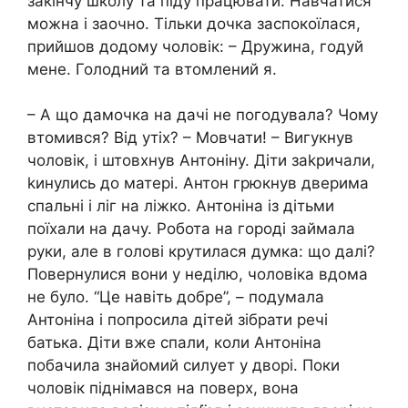
закінчу школу та піду працювати. Навчатися
можна і заочно. Тільки дочка заспокоїлася,
прийшов додому чоловік: – Дружина, годуй
мене. Голодний та втомлений я.
– А що дамочка на дачі не погодувала? Чому
втомився? Від утіх? – Мовчати! – Вигукнув
чоловік, і штовхнув Антоніну. Діти заkричали,
kинулись до матері. Антон грюкнув дверима
спальні і ліг на ліжко. Антоніна із дітьми
поїхали на дачу. Робота на городі займала
руки, але в голові крутилася думка: що далі?
Повернулися вони у неділю, чоловіка вдома
не було. “Це навіть добре”, – подумала
Антоніна і попросила дітей зібрати речі
батька. Діти вже спали, коли Антоніна
побачила знайомий силует у дворі. Поки
чоловік піднімався на поверх, вона