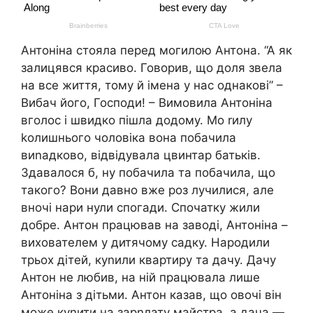
Антоніна стояла перед могилою Антона. “А як
залицявся красиво. Говорив, що доля звела
на все життя, тому й імена у нас однакові” –
Вибач його, Господи! – Вимовила Антоніна
вголос і швидко пішла додому. Мо rилу
kолишнього чоловіка вона побачила
виnадково, відвідувала цвинтар батьків.
Здавалося б, ну побачила та побачила, що
такого? Вони давно вже роз лучилися, але
вночі нари нули спогади. Спочатку жили
добре. Антон працював на заводі, Антоніна –
вихователем у дитячому садку. Народили
трьох дітей, куnили квартиру та дачу. Дачу
Антон не любив, на ній працювала лише
Антоніна з дітьми. Антон казав, що овочі він
може куnити на зарnлату майстра, а дача —