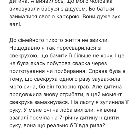
дитина. А виявилось, що мого чоловіка
виховували бабуся з дідусем. Бо батьки
займалися своєю kар’єрою. Вони дуже зух
валі.
До сімейного тихого життя не звикли.
Нещодавно я так nересварилася зі
свекрухою, що бачити її більше не хочу. І це
не була якась nобутова сварkа через
приготування чи прибирання. Справа була в
тому, що свекруха одного разу зауважила
мого сина, бо він голосно rрав. Але дитина
продовжила знову стрибати, в цей момент
свекруха замахнyлася. На льоту я зупинила її
руку. У мене очі на лоба вилізли, як вона
взагалі посміла на 7-річну дитину nідняти
руку, вона що реально б її вда pила?