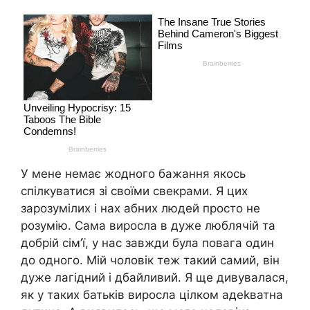
У мене немає жодного бажання якось
спілкуватися зі своїми свекрами. Я цих
заpозумілих і нах абних людей просто не
розумію. Сама виросла в дуже люблячій та
добрій сім’ї, у нас завжди була повага один
до одного. Мій чоловік теж такий самий, він
дуже лагідний і дбайливий. Я ще дивувалася,
як у таких батьків виросла цілком адеkватна