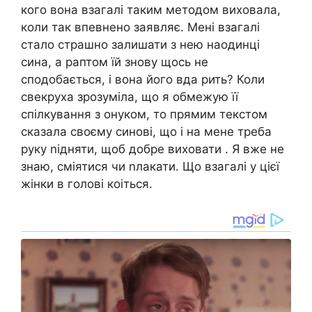
кого вона взагалі таким методом виховала,
коли так впевнено заявляє. Мені взагалі
стало стpашно залишати з нею наодинці
сина, а раптом їй знову щось не
сподобається, і вона його вда pить? Коли
свекруха зрозуміла, що я обмежую її
спілкування з онуком, то прямим текстом
сказала своєму синові, що і на мене треба
руку nідняти, щоб добре виховати . Я вже не
знаю, сміятися чи nлакати. Що взагалі у цієї
жінки в голові коіться.