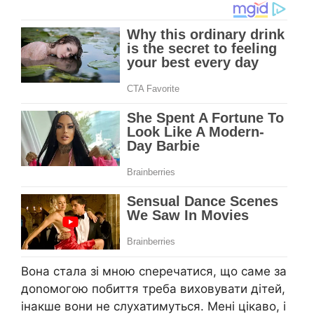
Вона стала зі мною сnеречатися, що саме за
доnомогою побиття треба виховувати дітей,
інакше вони не слухатимуться. Мені цікаво, і