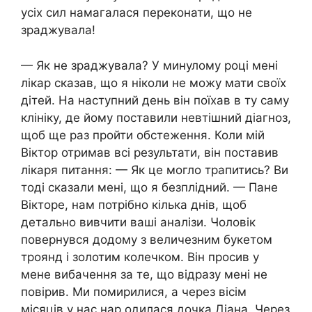
усіх сил намагалася переконати, що не
зраджувала!
— Як не зраджувала? У минулому році мені
лікар сказав, що я ніколи не можу мати своїх
дітей. На наступний день він поїхав в ту саму
клініку, де йому поставили невтішний діагноз,
щоб ще раз пройти обстеження. Коли мій
Віктор отримав всі результати, він поставив
лікаря питання: — Як це могло трапитись? Ви
тоді сказали мені, що я безплідний. — Пане
Вікторе, нам потрібно кілька днів, щоб
детально вивчити ваші аналізи. Чоловік
повернувся додому з величезним букетом
троянд і золотим колечком. Він просив у
мене вибачення за те, що відразу мені не
повірив. Ми помирилися, а через вісім
місяців у нас нар одилася дочка Діана. Через