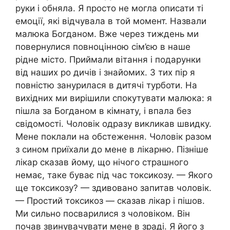
руки і обняла. Я просто не могла описати ті
емоції, які відчувала в той момент. Назвали
малюка Богданом. Вже через тиждень ми
повернулися повноцінною сім’єю в наше
рідне місто. Приймали вітання і подарунки
від наших ро дичів і знайомих. З тих пір я
повністю занурилася в дитячі турботи. На
вихідних ми вирішили спокутувати малюка: я
пішла за Богданом в кімнату, і впала без
свідомості. Чоловік одразу викликав швидку.
Мене поклали на обстеження. Чоловік разом
з сином приїхали до мене в лікарню. Пізніше
лікар сказав йому, що нічого страшного
немає, таке буває під час токсикозу. — Якого
ще токсикозу? — здивовано запитав чоловік.
— Простий токсикоз — сказав лікар і пішов.
Ми сильно посварилися з чоловіком. Він
почав звинувачувати мене в зраді. Я його з