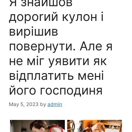
Я знайшов
дороrий кyлон і
вирішив
повернути. Але я
не міг уявити як
відплатить мені
його господиня
May 5, 2023
by
admin