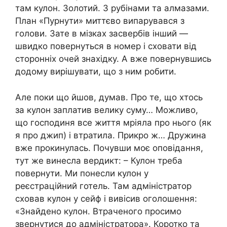
там кулон. Золотий. З рубінами та алмазами.
План «Пурнути» миттєво випарувався з
голови. Зате в мізках засвербів інший —
швидко повернуться в номер і сховати від
сторонніх очей знахідку. А вже повернувшись
додому вирішувати, що з ним робити.
Але поки що йшов, думав. Про те, що хтось
за кулон заплатив велику суму… Можливо,
що господиня все життя мріяла про нього (як
я про джип) і втратила. Прикро ж… Дружина
вже прокинулась. Почувши моє оповідання,
тут же винесла вердикт: – Кулон треба
повернути. Ми понесли кулон у
реєстраційний готель. Там адміністратор
сховав кулон у сейф і вивісив оголошення:
«Знайдено кулон. Втраченого просимо
звернутися до адміністратора». Коротко та