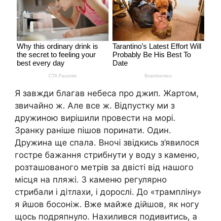
Я завжди благав небеса про джип. Жартом,
звичайно ж. Але все ж. Відпустку ми з
дружиною вирішили провести на морі.
Зранку раніше пішов поринати. Один.
Дружина ще спала. Вночі звідкись з’явилося
гостре бажання стрибнути у воду з каменю,
розташованого метрів за двісті від нашого
місця на пляжі. З каменю регулярно
стрибали і дітлахи, і дорослі. До «трампліну»
я йшов босоніж. Вже майже дійшов, як ногу
щось подряпнуло. Нахилився подивитись, а