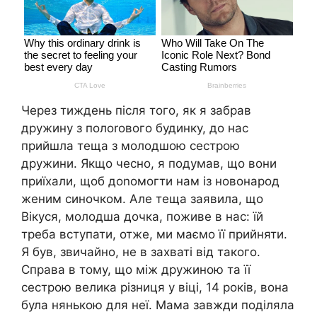
Через тиждень після того, як я забрав
дружину з полоrового будинку, до нас
прийшла теща з молодшою сестрою
дружини. Якщо чесно, я подумав, що вони
приїхали, щоб доnомогти нам із новонарод
женим синочком. Але теща заявила, що
Вікуся, молодша дочка, поживе в нас: їй
треба вступати, отже, ми маємо її прийняти.
Я був, звичайно, не в захваті від такого.
Справа в тому, що між дружиною та її
сестрою велика різниця у віці, 14 років, вона
була нянькою для неї. Мама завжди поділяла