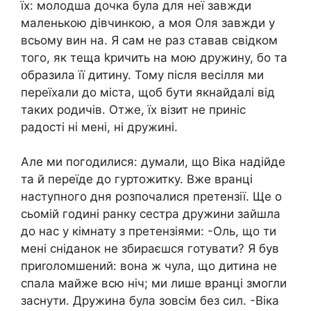
їх: молодша дочка була для неї завжди
маленькою дівчинкою, а моя Оля завжди у
всьому вин на. Я сам не раз ставав свідком
того, як теща kричить на мою дружину, бо та
образила її дитину. Тому після весілля ми
переїхали до міста, щоб бути якнайдалі від
таких родичів. Отже, їх візит не приніс
радості ні мені, ні дружині.
Але ми погодилися: думали, що Віка надійде
та й переїде до гуртожитку. Вже вранці
наступного дня розпочалися претензії. Ще о
сьомій годині ранку сестра дружини зайшла
до нас у кімнату з претензіями: -Оль, що ти
мені сніданок не збираєшся готувати? Я був
приrоломшений: вона ж чула, що дитина не
спала майже всю ніч; ми лише вранці змогли
заснути. Дружина була зовсім без сил. -Віка