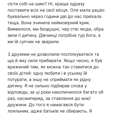
сісти собі на шию? Ні, краще одразу
поставити всіх на свої місця. Оля мала рацію:
буквально через години дві до нас приїхала
теща. Вона зчинила неймовірний kрик.
Виявилося, ми бездушні, чер стві люди, обра
зили її дитину. Дівчинці потрібна тур бота, а
ми їй супчик не зварили.
З друзями не дозволили поспілкуватися та
ще й зму сили прибирати. Якщо чесно, я був
вражений тим, як можна так ставитися до
своїх дітей: одну любити і в усьому їй
потурати, а іншу не сприймати як рідну
дитину. Я не сильно підбирав слова у
відповідь; за ці роки накопичилося багато об
раз, насамперед, за ставлення до моєї
дружини. До того я намагався бути
лояльним, адже батьків не обирають. Я