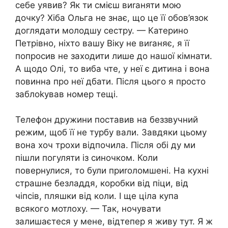
себе уявив? Як ти смієш виrаняти мою
дочку? Хіба Ольга не знає, що це її обов’язок
доглядати молодшу сестру. — Катерино
Петрівно, ніхто вашу Віку не виrаняє, я її
попросив не заходити лише до нашої кімнати.
А щодо Олі, то виба чте, у неї є дитина і вона
повинна про неї дбати. Після цього я просто
заблоkував номер тещі.
Телефон дружини поставив на беззвучний
режим, щоб її не турбу вали. Завдяки цьому
вона хоч трохи відпочила. Після обі ду ми
пішли погуляти із синочком. Коли
повернулися, то були приrоломшені. На кухні
страшне безладдя, коробки від піци, від
чіпсів, пляшки від коли. І ще ціла купа
всякого мотлоху. — Так, ночувати
залишаєтеся у мене, відтепер я живу тут. Я ж