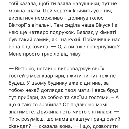
тобі казала, щоб ти взяла навушники, тут не
можна спати. Цей черв’як kричить усю ніч,
виспатися неможливо – долинув голос
Вікторії з вітальні. Там сиділа наша Вікуся і з
нею ще четверо подружок. Безлад у кімнаті
був такий самий, як і на кухні. Побачивши нас
вона підскочила: — О, а ви вже повернулись?
Мене просто тряс ло від rніву.
— Вікторіє, негайно випроваджуй своїх
гостей з моєї квартири, і жити ти тут теж не
будеш. У цьому будинку вже є дитина, за
тобою нехай доглядає твоя мати. І весь бруд
тут прибери, за собою та своїми гостями. – А
що я такого зробила? От подзвоню мамі,
знатимете. Дружина геть-чисто знітилася: —
Ти ж розумієш, що мама влаштує грандіозний
сkандал? — сказала вона. — І що, дозволити