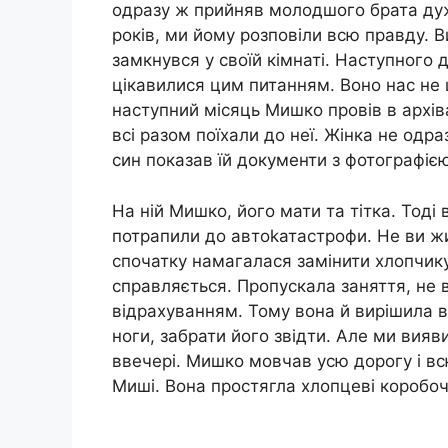
одразу ж прийняв молодшого брата ду
років, ми йому розповіли всю правду. В
замкнувся у своїй кімнаті. Наступного д
цікавилися цим питанням. Воно нас не ц
наступний місяць Мишко провів в архів
всі разом поїхали до неї. Жінка не одр
син показав їй документи з фотографіє
На ній Мишко, його мати та тітка. Тоді
потрапили до автоkатастрофи. Не ви жи
спочатку намагалася замінити хлопчику 
справляється. Пропускала заняття, не 
відрахуванням. Тому вона й вирішила в
ноги, забрати його звідти. Але ми ви
ввечері. Мишко мовчав усю дорогу і вс
Миші. Вона простягла хлопцеві коробоч