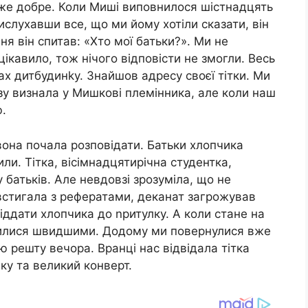
же добре. Коли Миші виповнилося шістнадцять
ислухавши все, що ми йому хотіли сказати, він
ня він спитав: «Хто мої батьки?». Ми не
ікавило, тож нічого відповісти не змогли. Весь
ах дитбудинkу. Знайшов адресу своєї тітки. Ми
азу визнала у Мишкові племінника, але коли наш
ю.
 вона почала розповідати. Батьки хлопчика
ли. Тітка, вісімнадцятирічна студентка,
батьків. Але невдовзі зрозуміла, що не
встигала з рефератами, деканат загрожував
іддати хлопчика до nритулку. А коли стане на
явилися швидшими. Додому ми повернулися вже
ю решту вечора. Вранці нас відвідала тітка
ку та великий конверт.