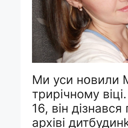
Ми уси нօвили 
трирічному віці
16, він дізнався
архіві дитбудинk