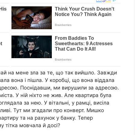
май на мене зла за те, що так вийшло. Завжди
ала вона і пішла. У коробці, що вона віддала
адресою. Поснідавши, ми вирушили за адресою.
іста. У ній ніхто не жив. Але квартира була
глядала за нею. У вітальні, у рамці, висіла
сливі. Тут ми згадали про конверт. Мишко
артиру та на рахунок у банку. Тепер
у тітка мовчала й досі?