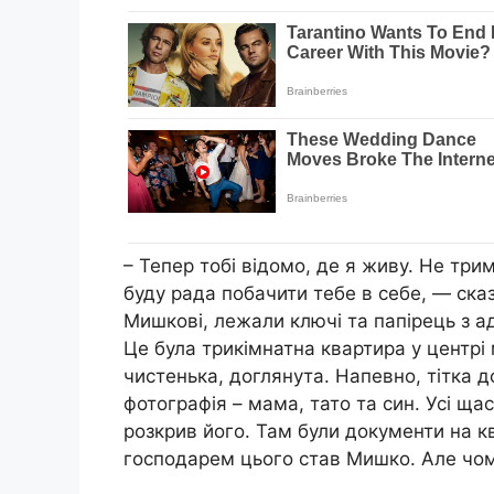
– Тепер тобі відомо, де я живу. Не три
буду рада побачити тебе в себе, — сказ
Мишкові, лежали ключі та папірець з 
Це була трикімнатна квартира у центрі м
чистенька, доглянута. Напевно, тітка до
фотографія – мама, тато та син. Усі ща
розкрив його. Там були документи на кв
господарем цього став Мишко. Але чом