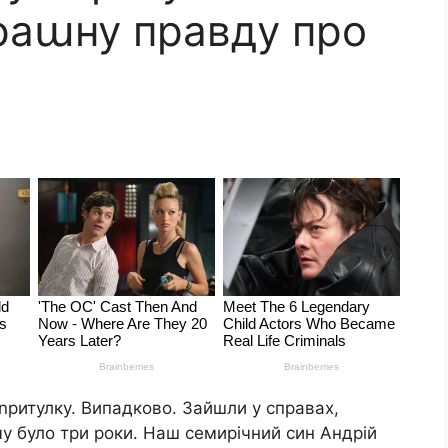
траաну правду про
ритулку. Випадково. Зайшли у справах,
у було три роки. Наш семирічний син Андрій