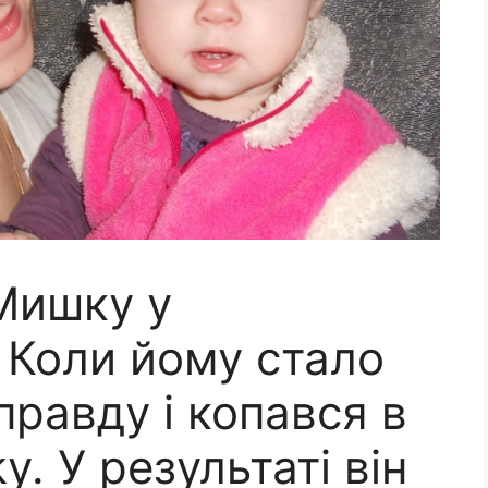
Мишку у
. Коли йому стало
 правду і копався в
у. У результаті він