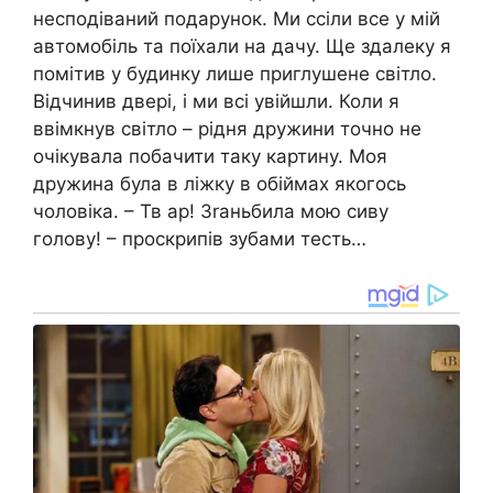
несподіваний подарунок. Ми ссіли все у мій
автомобіль та поїхали на дачу. Ще здалеку я
помітив у будинку лише приглушене світло.
Відчинив двері, і ми всі увійшли. Коли я
ввімкнув світло – рідня дружини точно не
очікувала побачити таку картину. Моя
дружина була в ліжку в обіймах якогось
чоловіка. – Тв ар! Зrаньбила мою сиву
голову! – проскрипів зубами тесть…