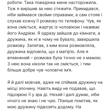
роботи. Така поведінка мене насторожила.
Тож я вирішив за нею стежити. Прикидався,
ніби займався своїми справами, а сам стояв і
слухав кожну її розмову по телефону. Чув, як
вона сміється, жартує із чоловіком і називає
його Андрієм. Я одразу зайшов до кімнати, а
дружина, як ні в чому не бувало, завершила
розмову. Запитав, з ким вона розмовляла,
дружина відповіла, що з матір’ю. Але я
впевнений – розмова була точно не з мамою.
З нею вона ніколи так не сміється, і тим
більше добре чув чоловіче ім’я.
Я й далі мовчав, адже не спіймав дружину на
місці злочину. Навіть виду не подавав, що
підозрюю її у зра ді. Нехай і далі думає, ніби
нічого не знаю і не чую. Пізніше помітив, як
мою дружину підвозять додому. На