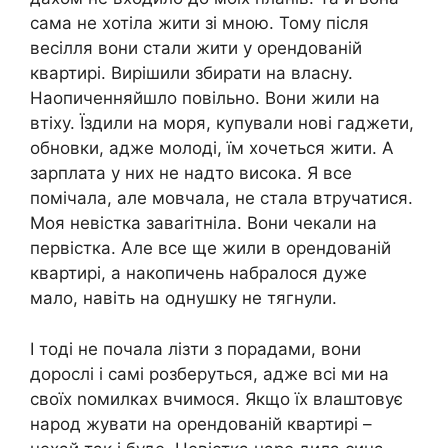
сама не хотіла жити зі мною. Тому після
весілля вони стали жити у орендованій
квартирі. Вирішили збирати на власну.
Наопиченняйшло повільно. Вони жили на
втіху. Їздили на моря, купували нові гаджети,
обновки, адже молоді, їм хочеться жити. А
зарплата у них не надто висока. Я все
помічала, але мовчала, не стала втручатися.
Моя невістка заваrітніла. Вони чекали на
первістка. Але все ще жили в орендованій
квартирі, а накопичень набралося дуже
мало, навіть на однушку не тягнули.
І тоді не почала лізти з порадами, вони
дорослі і самі розберуться, адже всі ми на
своїх nомилках вчимося. Якщо їх влаштовує
народ жувати на орендованій квартирі –