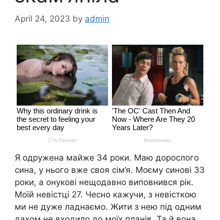
April 24, 2023
by
admin
Я одружена майже 34 роки. Маю дорослого
сина, у нього вже своя сім’я. Моєму синові 33
роки, а онукові нещодавно виповнився рік.
Моїй невістці 27. Чесно кажучи, з невісткою
ми не дуже ладнаємо. Жити з нею під одним
дахом не входило до моїх планів. Та й вона