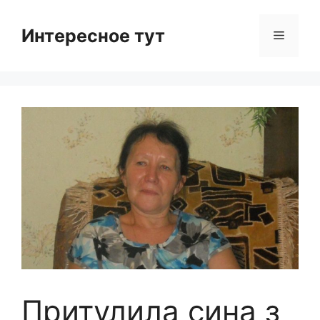
Skip
to
Интересное тут
Menu
content
Притулила сина з