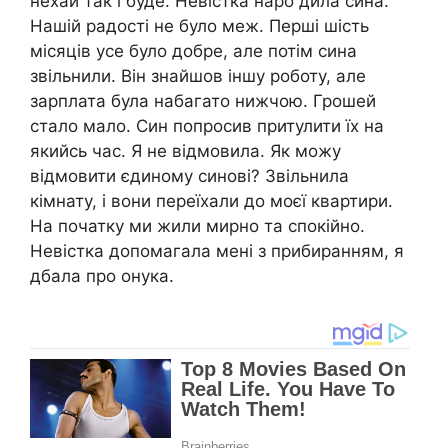
нехай так і буде. Невістка наро дила сина.
Нашій радості не було меж. Перші шість
місяців усе було добре, але потім сина
звільнили. Він знайшов іншу роботу, але
зарплата була набагато нижчою. Грошей
стало мало. Син попросив притулити їх на
якийсь час. Я не відмовила. Як можу
відмовити єдиному синові? Звільнила
кімнату, і вони переїхали до моєї квартири.
На початку ми жили мирно та спокійно.
Невістка допомагала мені з прибиранням, я
дбала про онука.